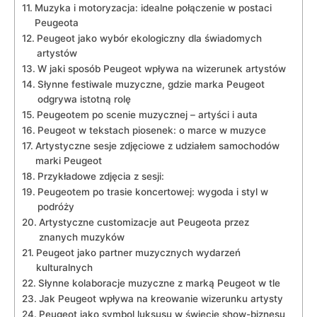
Muzyka i motoryzacja: idealne połączenie w postaci
Peugeota
Peugeot ‍jako wybór ekologiczny dla świadomych
artystów
W jaki ⁣sposób Peugeot wpływa na wizerunek artystów
Słynne festiwale⁢ muzyczne, gdzie marka ⁢Peugeot
odgrywa istotną⁢ rolę
Peugeotem po scenie muzycznej⁢ – artyści i auta
Peugeot w tekstach piosenek: o marce w muzyce
Artystyczne ​sesje zdjęciowe z udziałem ⁤samochodów
marki Peugeot
Przykładowe zdjęcia z sesji:
Peugeotem po trasie ⁤koncertowej: ‌wygoda‍ i styl w​
podróży
Artystyczne customizacje aut Peugeota przez
⁤znanych muzyków
Peugeot ⁤jako partner muzycznych wydarzeń
kulturalnych
Słynne⁣ kolaboracje muzyczne z marką Peugeot w tle
Jak Peugeot ⁢wpływa na kreowanie wizerunku artysty
Peugeot jako symbol luksusu w świecie show-biznesu