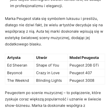
im profesjonalizmu i elegancji.
Marka Peugeot stała się symbolem luksusu i prestiżu,
dlatego nie dziwi ⁤fakt, że wielu artystów decyduje się na
współpracę z nią. Auta⁢ tej⁤ marki doskonale wpisują się w
estetykę światowej sceny muzycznej, dodając jej
dodatkowego blasku.
Artysta
Utwór
Model Peugeota
Ed Sheeran
Shape of You
Peugeot 208 GTi
Beyoncé
Crazy in Love
Peugeot 407
The Weeknd
Blinding Lights
Peugeot 3008
Peugeotem po scenie muzycznej – to połączenie, które
zyskuje coraz większą popularność i uznanie w świecie
show-biznesu. Marka ta doskonale współgra z