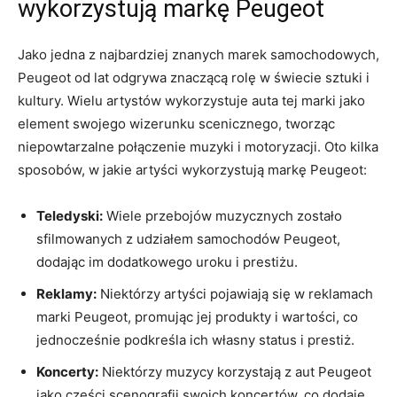
wykorzystują markę Peugeot
Jako jedna z najbardziej znanych marek⁤ samochodowych,
Peugeot od lat odgrywa znaczącą rolę w świecie sztuki i
⁤kultury. Wielu artystów wykorzystuje auta tej marki jako
element swojego wizerunku scenicznego, tworząc
niepowtarzalne połączenie muzyki i motoryzacji. Oto kilka
sposobów, w jakie artyści wykorzystują markę Peugeot:
Teledyski:
Wiele przebojów muzycznych zostało
sfilmowanych z ‌udziałem samochodów Peugeot,
dodając im dodatkowego uroku i prestiżu.
Reklamy:
Niektórzy⁤ artyści pojawiają się w reklamach
marki Peugeot, ​promując jej ⁣produkty i wartości, co
jednocześnie podkreśla ich własny status ⁢i prestiż.
Koncerty:
Niektórzy muzycy korzystają z aut Peugeot
jako części scenografii‌ swoich⁣ koncertów, ​co dodaje