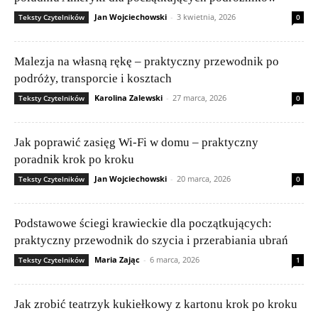
Jan Wojciechowski
-
3 kwietnia, 2026
Teksty Czytelników
0
Malezja na własną rękę – praktyczny przewodnik po
podróży, transporcie i kosztach
Karolina Zalewski
-
27 marca, 2026
Teksty Czytelników
0
Jak poprawić zasięg Wi‑Fi w domu – praktyczny
poradnik krok po kroku
Jan Wojciechowski
-
20 marca, 2026
Teksty Czytelników
0
Podstawowe ściegi krawieckie dla początkujących:
praktyczny przewodnik do szycia i przerabiania ubrań
Maria Zając
-
6 marca, 2026
Teksty Czytelników
1
Jak zrobić teatrzyk kukiełkowy z kartonu krok po kroku