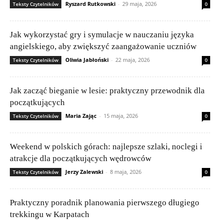
Ryszard Rutkowski
-
29 maja, 2026
Teksty Czytelników
0
Jak wykorzystać gry i symulacje w nauczaniu języka
angielskiego, aby zwiększyć zaangażowanie uczniów
Oliwia Jabłoński
-
22 maja, 2026
Teksty Czytelników
0
Jak zacząć bieganie w lesie: praktyczny przewodnik dla
początkujących
Maria Zając
-
15 maja, 2026
Teksty Czytelników
0
Weekend w polskich górach: najlepsze szlaki, noclegi i
atrakcje dla początkujących wędrowców
Jerzy Zalewski
-
8 maja, 2026
Teksty Czytelników
0
Praktyczny poradnik planowania pierwszego długiego
trekkingu w Karpatach