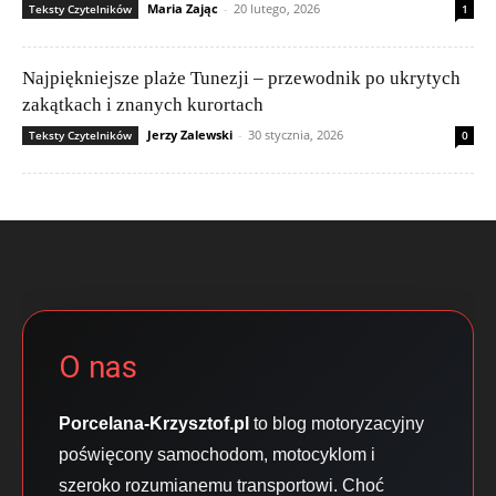
Maria Zając
-
20 lutego, 2026
Teksty Czytelników
1
Najpiękniejsze plaże Tunezji – przewodnik po ukrytych
zakątkach i znanych kurortach
Jerzy Zalewski
-
30 stycznia, 2026
Teksty Czytelników
0
O nas
Porcelana-Krzysztof.pl
to blog motoryzacyjny
poświęcony samochodom, motocyklom i
szeroko rozumianemu transportowi. Choć