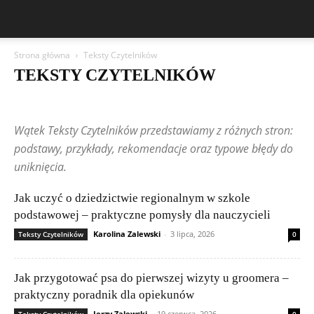
Strona główna
Teksty Czytelników
TEKSTY CZYTELNIKÓW
Aston Martin
Bentley
BMW
BYD
Cadillac
Changan
Chevrolet
Citroën
Dacia
Ferrari
Fiat
Ford
Geely
Wątek Teksty Czytelników przedstawiamy z różnych stron:
Honda
Hyundai
Jeep
Kia
Lamborghini
Lexus
Maserati
Mazda
Mercedes-Benz
Mitsubishi
Nissan
Peugeot
podstawy, przykłady, rekomendacje oraz typowe błędy do
Porsche
Renault
Rolls-Royce
Skoda
Subaru
Suzuki
uniknięcia.
Teksty Czytelników
Tesla
Toyota
Volkswagen (VW)
Volvo
Jak uczyć o dziedzictwie regionalnym w szkole
podstawowej – praktyczne pomysły dla nauczycieli
Karolina Zalewski
-
3 lipca, 2026
Teksty Czytelników
0
Jak przygotować psa do pierwszej wizyty u groomera –
praktyczny poradnik dla opiekunów
Jerzy Zalewski
-
19 czerwca, 2026