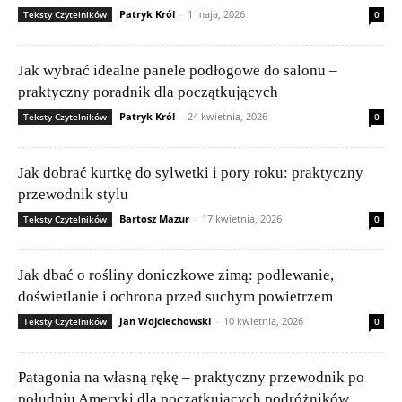
Patryk Król
-
1 maja, 2026
Teksty Czytelników
0
Jak wybrać idealne panele podłogowe do salonu –
praktyczny poradnik dla początkujących
Patryk Król
-
24 kwietnia, 2026
Teksty Czytelników
0
Jak dobrać kurtkę do sylwetki i pory roku: praktyczny
przewodnik stylu
Bartosz Mazur
-
17 kwietnia, 2026
Teksty Czytelników
0
Jak dbać o rośliny doniczkowe zimą: podlewanie,
doświetlanie i ochrona przed suchym powietrzem
Jan Wojciechowski
-
10 kwietnia, 2026
Teksty Czytelników
0
Patagonia na własną rękę – praktyczny przewodnik po
południu Ameryki dla początkujących podróżników