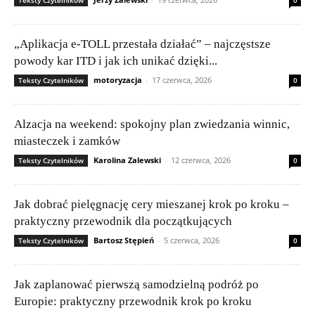
Teksty Czytelników
0
„Aplikacja e-TOLL przestała działać” – najczęstsze
powody kar ITD i jak ich unikać dzięki...
motoryzacja
-
17 czerwca, 2026
Teksty Czytelników
0
Alzacja na weekend: spokojny plan zwiedzania winnic,
miasteczek i zamków
Karolina Zalewski
-
12 czerwca, 2026
Teksty Czytelników
0
Jak dobrać pielęgnację cery mieszanej krok po kroku –
praktyczny przewodnik dla początkujących
Bartosz Stępień
-
5 czerwca, 2026
Teksty Czytelników
0
Jak zaplanować pierwszą samodzielną podróż po
Europie: praktyczny przewodnik krok po kroku