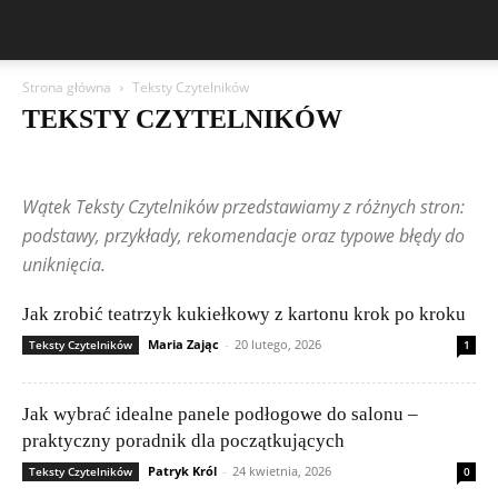
Strona główna
Teksty Czytelników
TEKSTY CZYTELNIKÓW
Aston Martin
Bentley
BMW
BYD
Cadillac
Changan
Chevrolet
Citroën
Dacia
Ferrari
Fiat
Ford
Geely
Wątek Teksty Czytelników przedstawiamy z różnych stron:
Honda
Hyundai
Jeep
Kia
Lamborghini
Lexus
Maserati
Mazda
Mercedes-Benz
Mitsubishi
Nissan
Peugeot
podstawy, przykłady, rekomendacje oraz typowe błędy do
Porsche
Renault
Rolls-Royce
Skoda
Subaru
Suzuki
uniknięcia.
Teksty Czytelników
Tesla
Toyota
Volkswagen (VW)
Volvo
Jak zrobić teatrzyk kukiełkowy z kartonu krok po kroku
Maria Zając
-
20 lutego, 2026
Teksty Czytelników
1
Jak wybrać idealne panele podłogowe do salonu –
praktyczny poradnik dla początkujących
Patryk Król
-
24 kwietnia, 2026
Teksty Czytelników
0