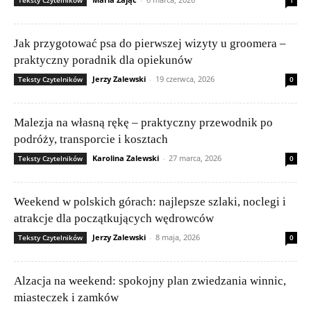
Teksty Czytelników
1
Jak przygotować psa do pierwszej wizyty u groomera –
praktyczny poradnik dla opiekunów
Jerzy Zalewski
-
19 czerwca, 2026
Teksty Czytelników
0
Malezja na własną rękę – praktyczny przewodnik po
podróży, transporcie i kosztach
Karolina Zalewski
-
27 marca, 2026
Teksty Czytelników
0
Weekend w polskich górach: najlepsze szlaki, noclegi i
atrakcje dla początkujących wędrowców
Jerzy Zalewski
-
8 maja, 2026
Teksty Czytelników
0
Alzacja na weekend: spokojny plan zwiedzania winnic,
miasteczek i zamków