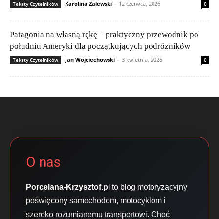
Karolina Zalewski
-
12 czerwca, 2026
Teksty Czytelników
0
Patagonia na własną rękę – praktyczny przewodnik po
południu Ameryki dla początkujących podróżników
Jan Wojciechowski
-
3 kwietnia, 2026
Teksty Czytelników
0
O nas
Porcelana-Krzysztof.pl
to blog motoryzacyjny
poświęcony samochodom, motocyklom i
szeroko rozumianemu transportowi. Choć