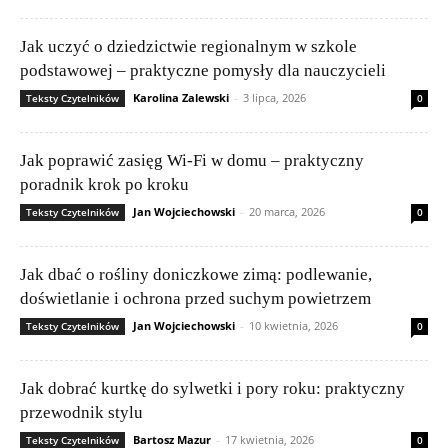
Jak uczyć o dziedzictwie regionalnym w szkole
podstawowej – praktyczne pomysły dla nauczycieli
Karolina Zalewski
-
3 lipca, 2026
Teksty Czytelników
0
Jak poprawić zasięg Wi‑Fi w domu – praktyczny
poradnik krok po kroku
Jan Wojciechowski
-
20 marca, 2026
Teksty Czytelników
0
Jak dbać o rośliny doniczkowe zimą: podlewanie,
doświetlanie i ochrona przed suchym powietrzem
Jan Wojciechowski
-
10 kwietnia, 2026
Teksty Czytelników
0
Jak dobrać kurtkę do sylwetki i pory roku: praktyczny
przewodnik stylu
Bartosz Mazur
-
17 kwietnia, 2026
Teksty Czytelników
0