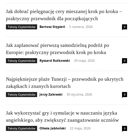
Jak dobrać pielęgnację cery mieszanej krok po kroku –
praktyczny przewodnik dla początkujących
Bartosz Stępień
-
5 czerwca, 2026
Teksty Czytelników
0
Jak zaplanować pierwszą samodzielną podróż po
Europie: praktyczny przewodnik krok po kroku
Ryszard Rutkowski
-
29 maja, 2026
Teksty Czytelników
0
Najpiękniejsze plaże Tunezji – przewodnik po ukrytych
zakątkach i znanych kurortach
Jerzy Zalewski
-
30 stycznia, 2026
Teksty Czytelników
0
Jak wykorzystać gry i symulacje w nauczaniu języka
angielskiego, aby zwiększyć zaangażowanie uczniów
Oliwia Jabłoński
-
22 maja, 2026
Teksty Czytelników
0