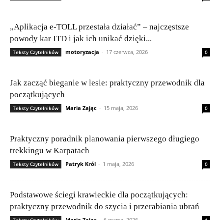
„Aplikacja e-TOLL przestała działać” – najczęstsze
powody kar ITD i jak ich unikać dzięki...
motoryzacja
-
17 czerwca, 2026
Teksty Czytelników
0
Jak zacząć bieganie w lesie: praktyczny przewodnik dla
początkujących
Maria Zając
-
15 maja, 2026
Teksty Czytelników
0
Praktyczny poradnik planowania pierwszego długiego
trekkingu w Karpatach
Patryk Król
-
1 maja, 2026
Teksty Czytelników
0
Podstawowe ściegi krawieckie dla początkujących:
praktyczny przewodnik do szycia i przerabiania ubrań
Maria Zając
-
6 marca, 2026