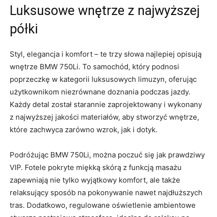
Luksusowe ‍wnętrze z ⁤najwyższej
półki
Styl, elegancja i​ komfort – te trzy słowa ‌najlepiej ⁢opisują
⁢wnętrze BMW​ 750Li. To samochód, który podnosi
poprzeczkę w kategorii luksusowych limuzyn, oferując
użytkownikom niezrównane doznania​ podczas jazdy.
Każdy detal został starannie zaprojektowany i wykonany
z ‍najwyższej⁢ jakości materiałów, aby stworzyć⁤ wnętrze,
które⁢ zachwyca zarówno⁢ wzrok, ⁢jak i dotyk.
Podróżując BMW 750Li, można⁣ poczuć się jak ‍prawdziwy⁢
VIP.‍ Fotele⁣ pokryte ‍miękką skórą‍ z⁤ funkcją masażu
zapewniają ​nie tylko wyjątkowy komfort, ‍ale także
relaksujący sposób na ⁣pokonywanie⁢ nawet najdłuższych
tras. ​Dodatkowo, regulowane⁢ oświetlenie ​ambientowe