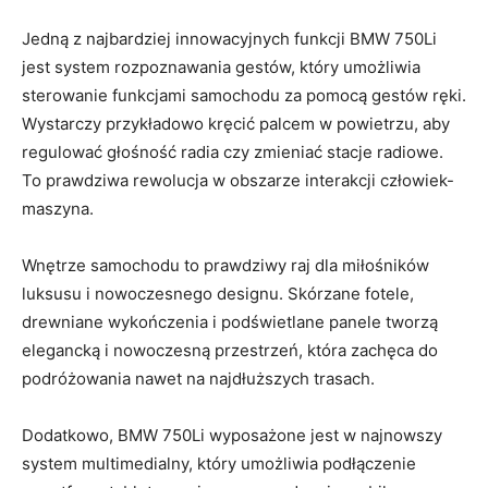
Jedną z ⁤najbardziej innowacyjnych funkcji BMW 750Li
jest system rozpoznawania gestów, ⁢który umożliwia
sterowanie funkcjami samochodu za pomocą gestów‍ ręki.
Wystarczy przykładowo kręcić palcem w powietrzu, aby
regulować głośność radia⁢ czy zmieniać stacje radiowe.
To⁣ prawdziwa ⁤rewolucja⁣ w ‍obszarze ​interakcji człowiek-
maszyna.
Wnętrze samochodu to prawdziwy raj dla miłośników​
luksusu ⁢i nowoczesnego designu. Skórzane fotele,
drewniane ⁢wykończenia i‌ podświetlane panele tworzą
‌elegancką i ⁣nowoczesną ⁤przestrzeń,⁣ która zachęca do‌
podróżowania nawet ‍na najdłuższych trasach.
Dodatkowo,‍ BMW 750Li wyposażone jest⁢ w najnowszy
system multimedialny, który umożliwia podłączenie⁢