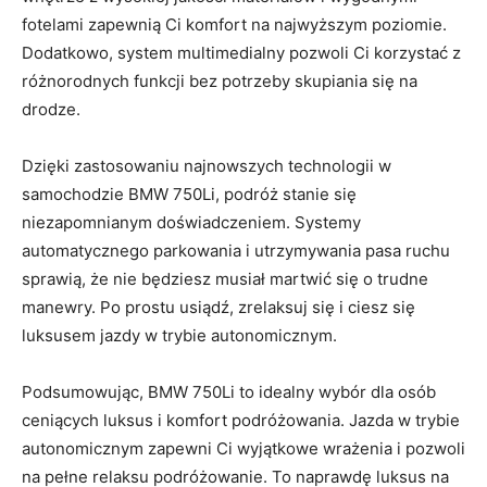
fotelami⁤ zapewnią Ci komfort na​ najwyższym‌ poziomie.
Dodatkowo, system multimedialny pozwoli Ci korzystać⁣ z
różnorodnych funkcji bez potrzeby skupiania się na
drodze.
Dzięki⁣ zastosowaniu najnowszych​ technologii w
samochodzie BMW 750Li, podróż stanie ‍się
niezapomnianym doświadczeniem. Systemy​
automatycznego ‌parkowania i utrzymywania pasa ruchu
‌sprawią, że nie będziesz musiał martwić się ‍o trudne
manewry. Po prostu⁣ usiądź, zrelaksuj⁣ się i ciesz się
⁣luksusem jazdy w trybie autonomicznym.
Podsumowując, BMW 750Li to idealny wybór dla osób
ceniących luksus i komfort⁢ podróżowania. Jazda w trybie
autonomicznym ⁢zapewni Ci wyjątkowe wrażenia​ i ⁤pozwoli
‍na ‌pełne relaksu ‌podróżowanie. To⁣ naprawdę ⁤luksus na