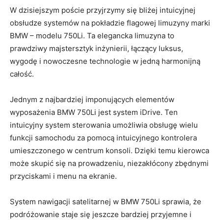
W dzisiejszym poście przyjrzymy się ‍bliżej⁣ intuicyjnej‍
obsłudze systemów na pokładzie flagowej limuzyny marki
BMW​ – ​modelu⁣ 750Li. Ta elegancka ​limuzyna to
prawdziwy majstersztyk inżynierii, łączący luksus,
wygodę i nowoczesne⁢ technologie ‌w jedną harmonijną
całość.
Jednym z najbardziej imponujących ‌elementów ​
wyposażenia BMW⁤ 750Li jest system ⁣iDrive. Ten
intuicyjny system sterowania⁣ umożliwia obsługę wielu
funkcji samochodu za ⁣pomocą⁤ intuicyjnego kontrolera
⁢umieszczonego w centrum konsoli.‍ Dzięki‌ temu kierowca
może skupić ⁣się na prowadzeniu, niezakłócony⁢ zbędnymi
przyciskami i menu‍ na ​ekranie.
System nawigacji satelitarnej w⁣ BMW 750Li sprawia, że
⁣podróżowanie ‍staje⁤ się jeszcze bardziej przyjemne ‍i