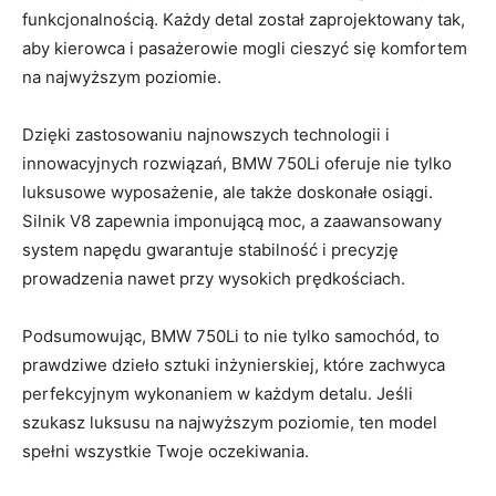
funkcjonalnością.⁤ Każdy detal został⁣ zaprojektowany tak,
aby kierowca i pasażerowie mogli cieszyć się komfortem
na najwyższym poziomie.
Dzięki zastosowaniu⁢ najnowszych technologii i‍
innowacyjnych rozwiązań, ⁤BMW⁣ 750Li oferuje‍ nie ⁣tylko
luksusowe wyposażenie,⁤ ale ‌także‌ doskonałe osiągi.
Silnik V8 zapewnia imponującą moc, a zaawansowany⁢
system ⁤napędu⁢ gwarantuje stabilność i precyzję ​
prowadzenia nawet⁢ przy⁢ wysokich prędkościach.
Podsumowując, BMW 750Li ⁢to nie tylko samochód, to
prawdziwe dzieło⁤ sztuki ‌inżynierskiej, które zachwyca
perfekcyjnym‌ wykonaniem w⁣ każdym detalu.⁤ Jeśli
⁣szukasz luksusu na najwyższym poziomie, ten model
spełni wszystkie Twoje⁢ oczekiwania.