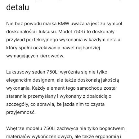
detalu
Nie bez powodu ‌marka⁢ BMW uważana jest za ⁣symbol
doskonałości i‍ luksusu. Model 750Li⁢ to doskonały
⁤przykład perfekcyjnego⁢ wykonania w każdym ​detalu,
który spełni oczekiwania nawet najbardziej
wymagających kierowców.
Luksusowy sedan 750Li wyróżnia się ​nie​ tylko
‍eleganckim⁤ designem, ale‌ także‌ doskonałą jakością
wykonania. Każdy element tego samochodu ‍został
starannie przemyślany i wykonany z‌ dbałością ⁢o
szczegóły,‍ co ‌sprawia,⁤ że jazda nim to czysta
przyjemność.
Wnętrze modelu ​750Li zachwyca nie tylko⁤ bogactwem⁢
materiałów wykończeniowych, ale także ergonomią i‍