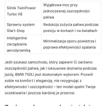
Wyjątkowa moc‍ przy
Silnik TwinPower
jednoczesnej ⁣oszczędności
Turbo V8
⁣paliwa
Sprawny system
Redukcja ⁤zużycia paliwa podczas
Start-Stop
⁣postoju w korkach⁢ i na​ światłach
Inteligentne
Minimalizacja ⁤oporu⁢ powietrza⁢ i ​
zarządzanie
poprawa efektywności ‍spalania
aerodynamiką
Jeśli ⁤szukasz⁤ samochodu, który zapewni⁢ Ci zarówno
oszczędność paliwa,⁢ jak i⁢ luksusowe doznania podczas
⁤jazdy, BMW 750Li jest ‍doskonałym wyborem. Pozwól
sobie na⁢ komfort i elegancję, nie rezygnując ⁤z
efektywności i oszczędności –​ ten model spełni Twoje
oczekiwania i jeszcze bardziej je przerosi.