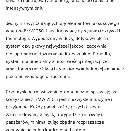
stwarza⁣ nastrojową‍ atmosferę, idealną do relaksu po​
intensywnym ‍dniu.
Jednym z wyróżniających się ⁣elementów ⁢luksusowego ​
wnętrza BMW 750Li⁣ jest ⁣innowacyjny ‌system rozrywki i
technologii. ⁢Wyposażony w duży, dotykowy ekran ‍i
system dźwiękowy najwyższej⁣ jakości,‍ zapewnia ​
niezapomniane doznania audio-wizualne. Ponadto,
system multimedialny ⁣z możliwością⁢ integracji ze
‌smartfonem umożliwia łatwe sterowanie funkcjami auta​ z
‌poziomu własnego urządzenia.
Przemyślane ‍rozwiązania ergonomiczne sprawiają,⁢ że
korzystanie‌ z BMW 750Li ⁣jest niezwykle⁢ intuicyjne i
przyjemne. ⁢Każdy ⁣panel, każdy przycisk​ został
zaprojektowany z myślą o ⁤wygodzie kierowcy i
pasażerów, minimalizując zbędne rozpraszacze i
zapewniając pełną ​kontrolę nad autem.