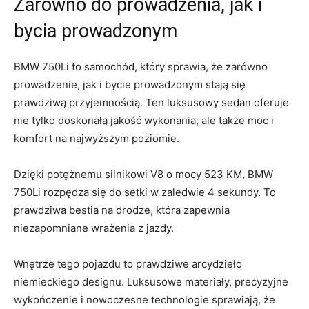
Zarówno do prowadzenia, jak i​
bycia​ prowadzonym
BMW⁤ 750Li to samochód, który​ sprawia,‍ że ​zarówno
prowadzenie, ⁢jak⁢ i‌ bycie prowadzonym stają się
prawdziwą przyjemnością.​ Ten luksusowy sedan oferuje
nie tylko doskonałą⁢ jakość wykonania, ale także moc i
komfort ⁤na najwyższym poziomie.
Dzięki potężnemu silnikowi V8 o mocy⁤ 523 KM,‌ BMW
‍750Li⁣ rozpędza się do​ setki w zaledwie 4 sekundy. ⁣To
prawdziwa⁢ bestia‍ na drodze, która​ zapewnia
niezapomniane wrażenia z jazdy.
Wnętrze ⁤tego pojazdu to prawdziwe ⁢arcydzieło
niemieckiego⁢ designu. Luksusowe materiały, precyzyjne
wykończenie i nowoczesne ​technologie sprawiają,⁣ że