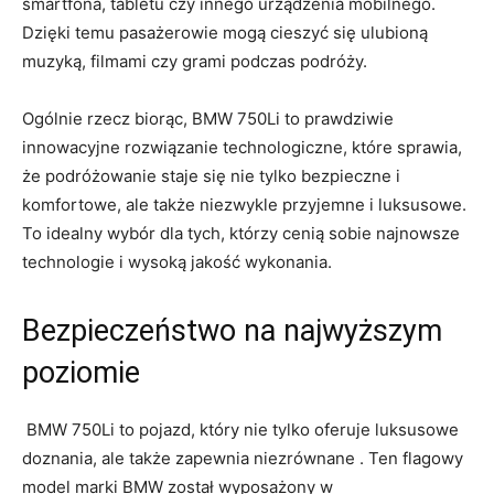
smartfona, tabletu czy innego urządzenia mobilnego.
Dzięki temu pasażerowie mogą cieszyć się​ ulubioną
muzyką, ⁣filmami⁣ czy grami⁤ podczas ⁤podróży.
Ogólnie rzecz biorąc, BMW 750Li⁤ to prawdziwie⁢
innowacyjne rozwiązanie technologiczne, które⁣ sprawia,
że​ podróżowanie‍ staje się nie ⁤tylko bezpieczne ⁢i
komfortowe, ⁤ale także niezwykle​ przyjemne i luksusowe.​
To idealny wybór dla tych, którzy cenią⁤ sobie najnowsze ​
technologie⁤ i wysoką jakość wykonania.
Bezpieczeństwo na najwyższym
poziomie
‍ BMW ‍750Li to pojazd, który nie tylko oferuje luksusowe
⁣doznania, ale także ⁤zapewnia⁤ niezrównane‌ .⁣ Ten flagowy
⁤model⁢ marki‌ BMW został wyposażony w