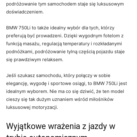
podróżowanie tym samochodem staje się​ luksusowym
doświadczeniem.
BMW 750Li to ⁤także idealny⁢ wybór dla tych, którzy
⁣preferują być prowadzeni. Dzięki ‍wygodnym fotelom z
funkcją⁤ masażu, regulacją temperatury i rozkładanymi
‌podnóżkami, podróżowanie ​tylną częścią‌ pojazdu⁣ staje
się ​prawdziwym relaksem.
Jeśli szukasz samochodu, który połączy‍ w sobie
⁢elegancję, wygodę i​ sportowe osiągi,‍ to BMW 750Li jest‍
idealnym⁤ wyborem. ⁢Nie ma⁣ co‍ się dziwić, że ​ten‍ model
cieszy się tak dużym ⁢uznaniem ‍wśród miłośników
luksusowej ⁣motoryzacji.
Wyjątkowe​ wrażenia z jazdy ‍w