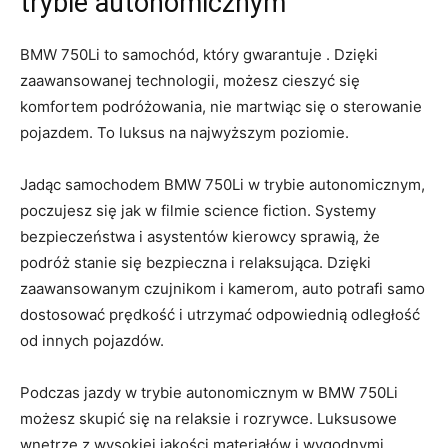
trybie autonomicznym
BMW 750Li to samochód, który gwarantuje . Dzięki
⁤zaawansowanej technologii, możesz cieszyć się
komfortem podróżowania, nie martwiąc się o sterowanie
pojazdem. To luksus na‍ najwyższym‍ poziomie.
Jadąc⁤ samochodem ⁤BMW 750Li⁢ w ​trybie autonomicznym,
poczujesz się jak w filmie science‍ fiction. Systemy
bezpieczeństwa i asystentów kierowcy sprawią, że
podróż stanie się bezpieczna ‌i relaksująca. Dzięki⁢
zaawansowanym czujnikom i ​kamerom, auto potrafi samo
dostosować‍ prędkość i ⁤utrzymać odpowiednią ⁣odległość‍
od innych pojazdów.
Podczas jazdy w ‌trybie ⁢autonomicznym ‌w⁢ BMW 750Li‍
możesz ⁢skupić się na​ relaksie ⁣i rozrywce. Luksusowe
wnętrze ⁣z wysokiej⁤ jakości materiałów i⁢ wygodnymi ​