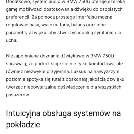
Dodatkowo, ​system audio w BMW 750Li oferuje szeroką
gamę możliwości dostosowania dźwięku do​ osobistych ​
preferencji. Za‍ pomocą prostego interfejsu⁢ można
regulować ⁣basy, wysokie tony, balans oraz ‌inne
parametry⁣ dźwięku, aby stworzyć​ idealną symfonię dla⁢
ucha.
Niezapomniane‌ doznania‌ dźwiękowe w BMW 750Li
sprawiają,‍ że podróż staje się nie tylko komfortowa, ale⁢
również⁣ niezwykle⁣ przyjemna. Luksus na najwyższym
⁤poziomie ‌spotyka⁣ się⁣ tutaj⁣ z doskonałą⁣ jakością ⁤dźwięku,
tworząc niepowtarzalne doświadczenie dla wszystkich
pasażerów.
Intuicyjna ⁣obsługa systemów na
pokładzie