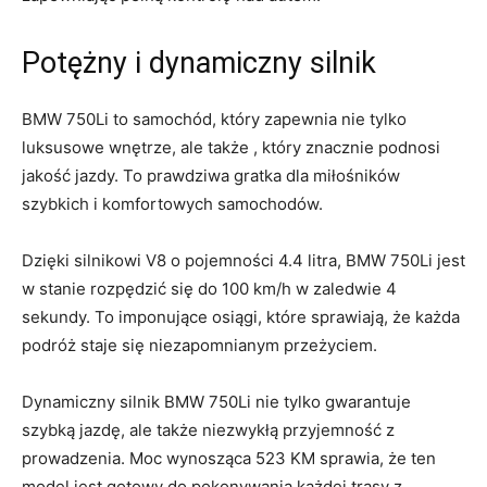
Potężny⁣ i dynamiczny silnik
BMW 750Li to samochód, który ​zapewnia nie tylko
luksusowe⁢ wnętrze, ale także , ‍który znacznie podnosi
jakość‌ jazdy. To​ prawdziwa gratka dla miłośników
szybkich i⁢ komfortowych samochodów.
Dzięki silnikowi ⁢V8 o pojemności 4.4⁢ litra, BMW 750Li jest
w stanie rozpędzić​ się⁤ do 100 km/h w ​zaledwie ⁢4
sekundy. To⁢ imponujące⁤ osiągi, które ⁤sprawiają, ​że każda
podróż staje się ‍niezapomnianym przeżyciem.
Dynamiczny silnik BMW 750Li⁤ nie ⁤tylko gwarantuje⁣
szybką jazdę, ​ale także niezwykłą przyjemność ​z
prowadzenia.‍ Moc‍ wynosząca 523 KM ⁤sprawia,⁤ że ten‌
model jest​ gotowy⁤ do pokonywania każdej trasy z