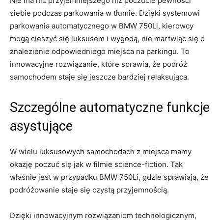
Nie‍ ma nic przyjemniejszego niż poczucie ​pewności
siebie podczas parkowania‍ w tłumie. Dzięki systemowi
parkowania automatycznego w BMW‍ 750Li,‌ kierowcy ​
mogą cieszyć się luksusem ⁤i⁣ wygodą, nie martwiąc się​ o
‌znalezienie⁣ odpowiedniego miejsca na ​parkingu. To
innowacyjne rozwiązanie, które ⁢sprawia, że podróż
samochodem⁣ staje się jeszcze bardziej⁣ relaksująca.
Szczególne automatyczne ‌funkcje
asystujące
W wielu ‍luksusowych samochodach z ⁣miejsca mamy
okazję poczuć się ⁢jak⁤ w ‍filmie science-fiction. Tak
właśnie jest w przypadku BMW ⁢750Li,‍ gdzie ‌sprawiają,⁣ że
podróżowanie staje się czystą przyjemnością.
Dzięki ⁤innowacyjnym rozwiązaniom technologicznym,