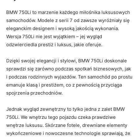
BMW 750Li to marzenie każdego miłośnika luksusowych⁤
samochodów. ⁢Modele z serii 7⁣ od⁤ zawsze wyróżniały się⁤
eleganckim designem⁢ i wysoką jakością wykonania.
Wersja 750Li ⁣nie jest wyjątkiem – jej wygląd
odzwierciedla​ prestiż i luksus, jakie oferuje.
Dzięki swojej⁢ elegancji ⁤i stylowi, BMW ⁤750Li doskonale
sprawdzi się ‍zarówno podczas spotkań biznesowych, jak
i podczas rodzinnych wyjazdów. ⁤Ten⁤ samochód⁣ po ​prostu
emanuje⁢ klasą i prestiżem, ⁤co z⁣ pewnością przyciąga⁢
spojrzenia⁤ przechodniów.
Jednak wygląd zewnętrzny to tylko jedna z zalet BMW‌
750Li. We wnętrzu tego pojazdu ‍czeka prawdziwe
wnętrze luksusu. Skórzane fotele, ‍drewniane elementy
wykończeniowe i⁢ nowoczesne technologie sprawiają, że