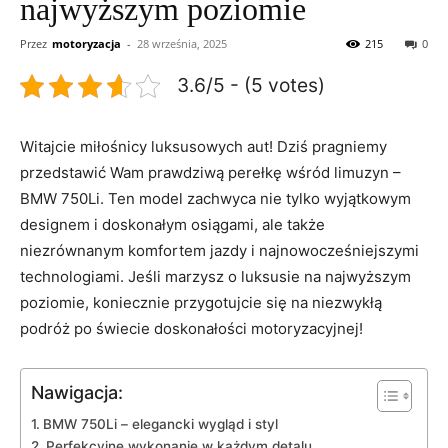
najwyższym poziomie
Przez
motoryzacja
-
28 września, 2025
215
0
3.6/5 - (5 votes)
Witajcie​ miłośnicy luksusowych aut! ‌Dziś pragniemy
przedstawić Wam ‌prawdziwą perełkę wśród limuzyn –
BMW 750Li. Ten⁣ model zachwyca⁤ nie tylko⁤ wyjątkowym
designem ​i‍ doskonałym osiągami,⁢ ale także
niezrównanym⁣ komfortem‍ jazdy‌ i najnowocześniejszymi
technologiami. ⁢Jeśli marzysz o luksusie ⁢na najwyższym
poziomie, koniecznie przygotujcie się na ⁢niezwykłą
podróż ‍po świecie doskonałości ⁢motoryzacyjnej!
Nawigacja:
BMW ⁣750Li‍ – elegancki wygląd i styl
Perfekcyjne wykonanie w każdym detalu