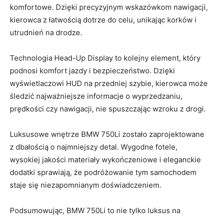
komfortowe. Dzięki precyzyjnym wskazówkom⁤ nawigacji,
kierowca‍ z łatwością dotrze do celu, unikając korków i
utrudnień na⁤ drodze.
Technologia⁣ Head-Up‍ Display to kolejny ‌element,​ który
podnosi ‍komfort⁣ jazdy i bezpieczeństwo. Dzięki
⁤wyświetlaczowi‌ HUD na przedniej szybie, kierowca może
śledzić najważniejsze⁣ informacje o wyprzedzaniu,
prędkości czy nawigacji, nie ⁣spuszczając wzroku​ z drogi.
Luksusowe wnętrze BMW 750Li ⁣zostało ⁣zaprojektowane
z dbałością o najmniejszy detal. Wygodne fotele,
wysokiej jakości materiały wykończeniowe i eleganckie
dodatki sprawiają, że podróżowanie tym samochodem
staje ⁤się ⁢niezapomnianym doświadczeniem.
Podsumowując, BMW 750Li to nie ⁢tylko luksus na