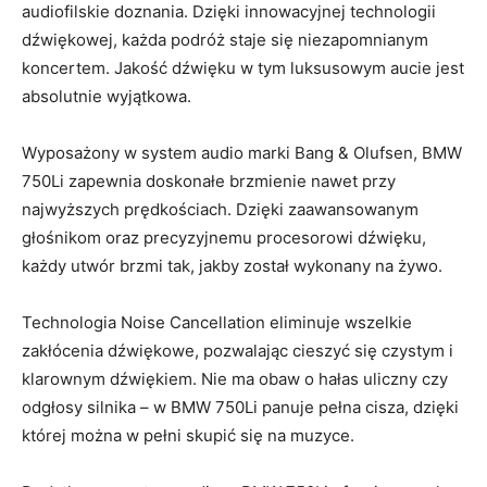
⁣audiofilskie ‌doznania.​ Dzięki‌ innowacyjnej technologii
dźwiękowej, każda podróż ⁣staje ‍się niezapomnianym
koncertem. Jakość dźwięku w tym luksusowym aucie ⁤jest
absolutnie⁤ wyjątkowa.
Wyposażony w system audio marki Bang & Olufsen, ⁤BMW
750Li zapewnia ‌doskonałe​ brzmienie nawet przy
najwyższych prędkościach. Dzięki⁤ zaawansowanym
głośnikom oraz precyzyjnemu procesorowi⁤ dźwięku,⁢
każdy utwór⁣ brzmi tak, jakby ⁤został wykonany na żywo.
Technologia ⁣Noise Cancellation eliminuje wszelkie
zakłócenia dźwiękowe, pozwalając cieszyć⁣ się czystym i
klarownym ⁢dźwiękiem. Nie ma obaw o hałas ⁤uliczny czy
odgłosy silnika – w ⁣BMW ⁣750Li⁢ panuje pełna cisza, dzięki
której można ⁤w pełni skupić się na ​muzyce.