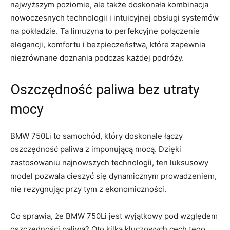
najwyższym ‌poziomie, ale także doskonała kombinacja
⁤nowoczesnych technologii‍ i intuicyjnej ​obsługi⁣ systemów
na pokładzie. Ta limuzyna to perfekcyjne połączenie‍
elegancji,‍ komfortu i bezpieczeństwa, które zapewnia‍
niezrównane doznania ‌podczas każdej podróży.
Oszczędność paliwa bez ​utraty
mocy
BMW 750Li to‍ samochód, który ‌doskonale łączy
oszczędność paliwa ​z imponującą⁢ mocą.​ Dzięki
‍zastosowaniu najnowszych technologii, ⁢ten luksusowy
model⁣ pozwala cieszyć się dynamicznym⁣ prowadzeniem,​
nie rezygnując przy tym⁢ z ekonomiczności.
Co sprawia, że BMW 750Li jest wyjątkowy⁢ pod względem
oszczędności paliwa? ‍Oto kilka kluczowych cech tego