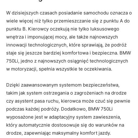
W dzisiejszych ⁢czasach⁤ posiadanie samochodu oznacza o
wiele więcej niż tylko przemieszczanie się z punktu A do
‍punktu ⁤B.⁣ Kierowcy⁣ oczekują nie tylko‌ luksusowego⁤
wnętrza i ‍imponującej​ mocy, ​ale także najnowszych
innowacji technologicznych, które sprawiają, ⁤że podróż
staje się ⁣jeszcze bardziej komfortowa i bezpieczna. BMW
750Li, jedno​ z⁣ najnowszych osiągnięć ‌technologicznych
w motoryzacji, spełnia wszystkie te​ oczekiwania.
Dzięki‌ zaawansowanym ​systemom bezpieczeństwa,
‍takim jak system⁤ ostrzegania o zagrożeniach na drodze
czy asystent pasa ⁢ruchu, kierowca może czuć się⁤ pewnie⁢
podczas⁣ każdej⁣ podróży. ‍Dodatkowo,‍ BMW 750Li
wyposażone jest w adaptacyjny ⁣system⁤ zawieszenia,
który ‌automatycznie ⁢dostosowuje się do ⁢warunków na
‍drodze, zapewniając maksymalny⁤ komfort jazdy.