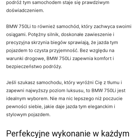
⁤podróż tym samochodem ⁢staje się ‍prawdziwym
doświadczeniem.
BMW 750Li to również ⁢samochód,‍ który zachwyca swoimi⁤
osiągami. Potężny silnik, ⁤doskonałe⁢ zawieszenie i
precyzyjna skrzynia biegów⁣ sprawiają, że​ jazda ‍tym
⁣pojazdem to​ czysta przyjemność. Bez‍ względu na
warunki drogowe,⁤ BMW 750Li zapewnia ‌komfort i
bezpieczeństwo podróży.
Jeśli szukasz samochodu, ⁣który ⁤wyróżni ‍Cię ​z tłumu⁣ i
zapewni ​najwyższy poziom luksusu, to‍ BMW 750Li jest
idealnym wyborem. Nie ma ​nic⁢ lepszego niż poczucie
‍pewności siebie,⁤ jakie daje​ jazda tym eleganckim i
stylowym ⁣pojazdem.
Perfekcyjne wykonanie w każdym